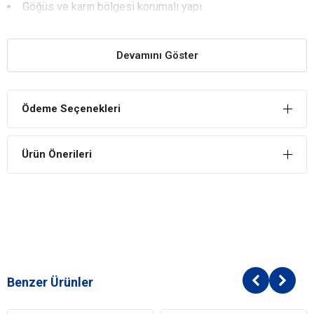
Göğüs ve karın bölgesi korumalı yapı.
Araba desenli şık tasarım.
ÖNE ÇIKAN ÖZELLİKLER
Devamını Göster
Yağmur ve Rüzgâra Karşı Koruma
Dış etkenlere karşı dayanıklı yapısı sayesinde evcil dostunuzun kuru
kalmasına yardımcı olur.
Ödeme Seçenekleri
Rahat ve Hafif Kullanım
Hafif kumaşı sayesinde yürüyüşlerde konfor sağlar ve hareketi
Ürün Önerileri
kısıtlamaz.
Kolay Giydirme
Pratik tasarımı sayesinde hızlı ve kolay şekilde takılıp çıkarılabilir.
Eğlenceli Tasarım
Araba desenli görünümü ile yürüyüşlere şık ve sevimli bir hava
katar.
Benzer Ürünler