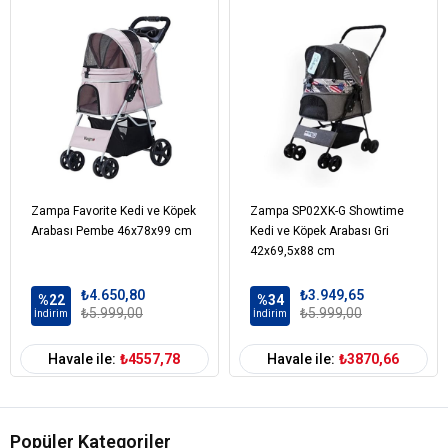
Zampa Favorite Kedi ve Köpek
Zampa SP02XK-G Showtime
Arabası Pembe 46x78x99 cm
Kedi ve Köpek Arabası Gri
42x69,5x88 cm
₺4.650,80
₺3.949,65
%22
%34
₺5.999,00
₺5.999,00
İndirim
İndirim
Havale ile:
₺4557,78
Havale ile:
₺3870,66
Popüler Kategoriler