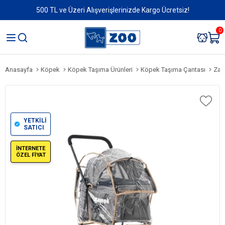
500 TL ve Üzeri Alışverişlerinizde Kargo Ücretsiz!
0
Anasayfa
Köpek
Köpek Taşıma Ürünleri
Köpek Taşıma Çantası
Zam
YETKİLİ
SATICI
İNTERNETE
ÖZEL FİYAT