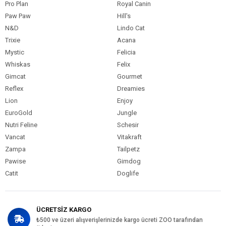
Pro Plan
Royal Canin
Paw Paw
Hill's
N&D
Lindo Cat
Trixie
Acana
Mystic
Felicia
Whiskas
Felix
Gimcat
Gourmet
Reflex
Dreamies
Lion
Enjoy
EuroGold
Jungle
Nutri Feline
Schesir
Vancat
Vitakraft
Zampa
Tailpetz
Pawise
Gimdog
Catit
Doglife
ÜCRETSİZ KARGO
₺500 ve üzeri alışverişlerinizde kargo ücreti ZOO tarafından