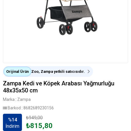
Orijinal Ürün
Zoo, Zampa yetkili satıcısıdır.
Zampa Kedi ve Köpek Arabası Yağmurluğu
48x35x50 cm
Marka
:
Zampa
Barkod
:
8682689230156
₺949,00
%
14
₺815,80
İndirim